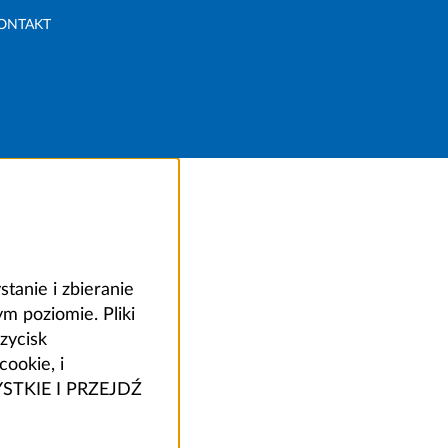
ONTAKT
anie i zbieranie
 poziomie. Pliki
zycisk
ookie, i
ZYSTKIE I PRZEJDŹ