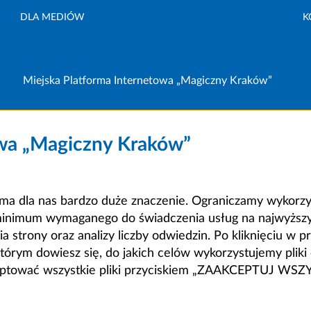
DLA MEDIÓW
K
Miejska Platforma Internetowa „Magiczny Kraków”
owa „Magiczny Kraków”
a dla nas bardzo duże znaczenie. Ograniczamy wykorzyst
minimum wymaganego do świadczenia usług na najwyższym
strony oraz analizy liczby odwiedzin. Po kliknięciu w pr
m dowiesz się, do jakich celów wykorzystujemy pliki c
ceptować wszystkie pliki przyciskiem „ZAAKCEPTUJ WS