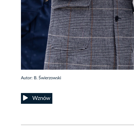
9/19
Autor: B. Świerzowski
Wznów