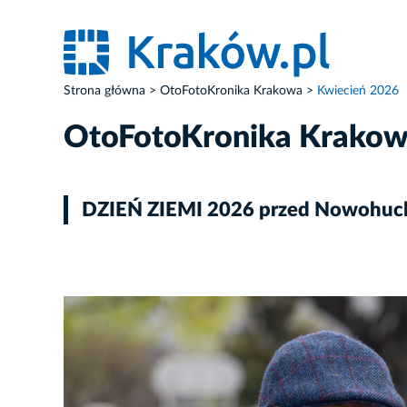
Strona główna
OtoFotoKronika Krakowa
Kwiecień 2026
OtoFotoKronika Krako
DZIEŃ ZIEMI 2026 przed Nowohucki
ZDJĘCIE