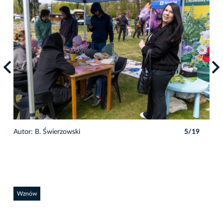
9
Autor: B. Świerzowski
5/19
Auto
Wznów