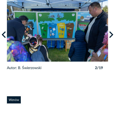
9
Autor: B. Świerzowski
2/19
Auto
Wznów