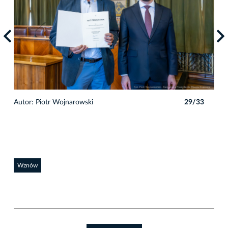
3
Autor: Piotr Wojnarowski
29/33
Auto
Wznów