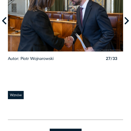
3
Autor: Piotr Wojnarowski
27/33
Auto
Wznów