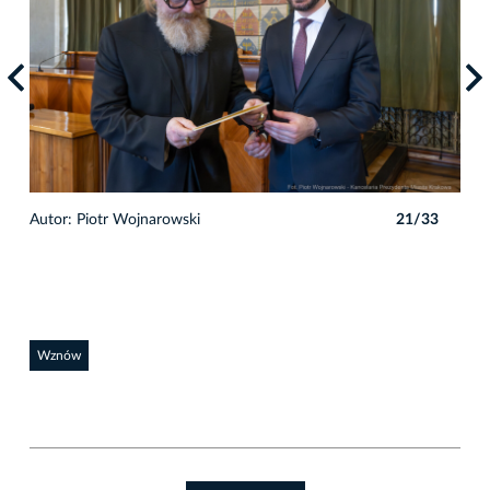
3
Autor: Piotr Wojnarowski
21/33
Auto
Wznów