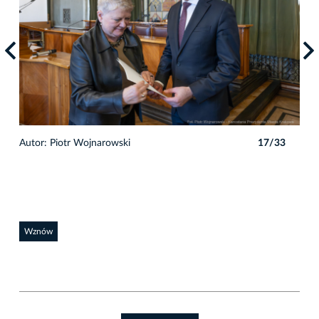
3
Autor: Piotr Wojnarowski
17/33
Auto
Wznów