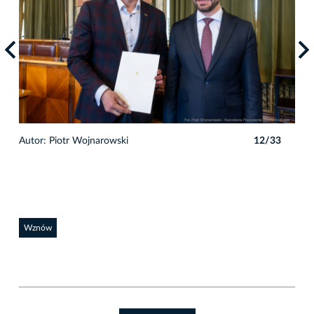
3
Autor: Piotr Wojnarowski
12/33
Auto
Wznów