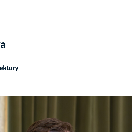
wa
ektury