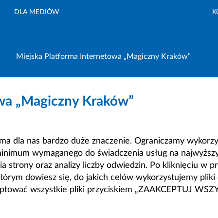
DLA MEDIÓW
K
Miejska Platforma Internetowa „Magiczny Kraków”
owa „Magiczny Kraków”
a dla nas bardzo duże znaczenie. Ograniczamy wykorzyst
minimum wymaganego do świadczenia usług na najwyższym
strony oraz analizy liczby odwiedzin. Po kliknięciu w pr
m dowiesz się, do jakich celów wykorzystujemy pliki c
ceptować wszystkie pliki przyciskiem „ZAAKCEPTUJ WS