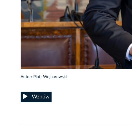
8/33
Autor: Piotr Wojnarowski
Wznów