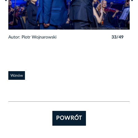
9
Autor: Piotr Wojnarowski
33/49
Auto
Wznów
POWRÓT