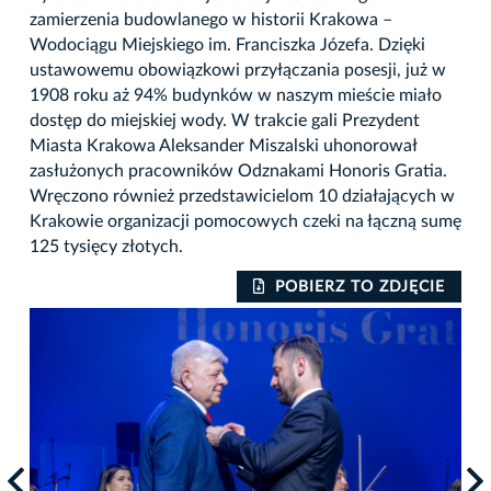
zamierzenia budowlanego w historii Krakowa –
Wodociągu Miejskiego im. Franciszka Józefa. Dzięki
ustawowemu obowiązkowi przyłączania posesji, już w
1908 roku aż 94% budynków w naszym mieście miało
dostęp do miejskiej wody. W trakcie gali Prezydent
Miasta Krakowa Aleksander Miszalski uhonorował
zasłużonych pracowników Odznakami Honoris Gratia.
Wręczono również przedstawicielom 10 działających w
Krakowie organizacji pomocowych czeki na łączną sumę
125 tysięcy złotych.
IE
POBIERZ TO ZDJĘCIE