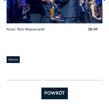
9
Autor: Piotr Wojnarowski
28/49
Auto
Wznów
POWRÓT