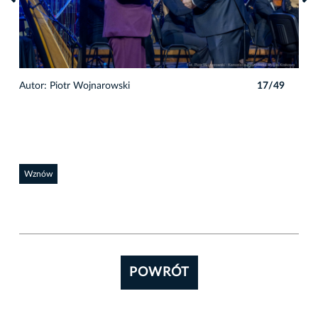
9
Autor: Piotr Wojnarowski
17/49
Auto
Wznów
POWRÓT