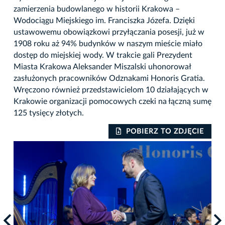
zamierzenia budowlanego w historii Krakowa –
Wodociągu Miejskiego im. Franciszka Józefa. Dzięki
ustawowemu obowiązkowi przyłączania posesji, już w
1908 roku aż 94% budynków w naszym mieście miało
dostęp do miejskiej wody. W trakcie gali Prezydent
Miasta Krakowa Aleksander Miszalski uhonorował
zasłużonych pracowników Odznakami Honoris Gratia.
Wręczono również przedstawicielom 10 działających w
Krakowie organizacji pomocowych czeki na łączną sumę
125 tysięcy złotych.
IE
POBIERZ TO ZDJĘCIE