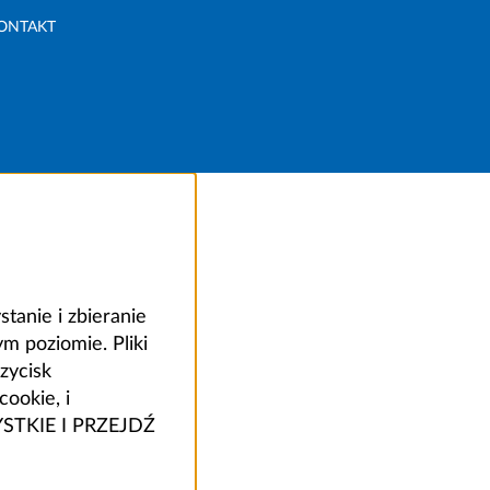
ONTAKT
anie i zbieranie
 poziomie. Pliki
zycisk
ookie, i
ZYSTKIE I PRZEJDŹ