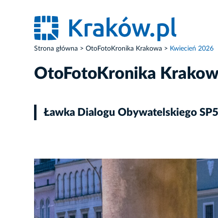
Strona główna
OtoFotoKronika Krakowa
Kwiecień 2026
OtoFotoKronika Krako
Ławka Dialogu Obywatelskiego SP53
ZDJĘCIE