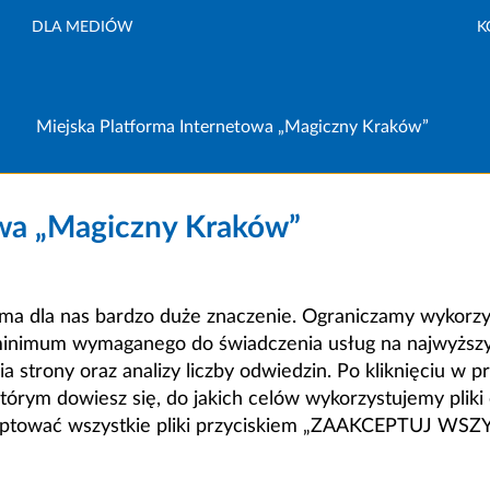
DLA MEDIÓW
K
Miejska Platforma Internetowa „Magiczny Kraków”
owa „Magiczny Kraków”
a dla nas bardzo duże znaczenie. Ograniczamy wykorzyst
minimum wymaganego do świadczenia usług na najwyższym
strony oraz analizy liczby odwiedzin. Po kliknięciu w pr
m dowiesz się, do jakich celów wykorzystujemy pliki c
ceptować wszystkie pliki przyciskiem „ZAAKCEPTUJ WS