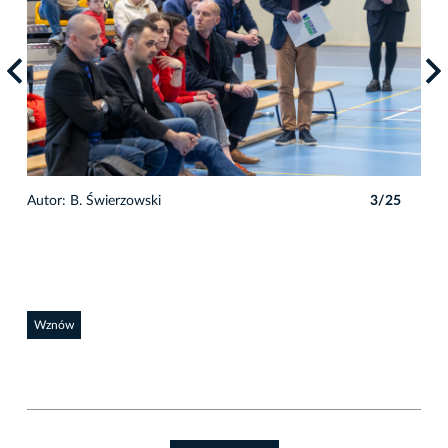
5
Autor: B. Świerzowski
3/25
Auto
Wznów