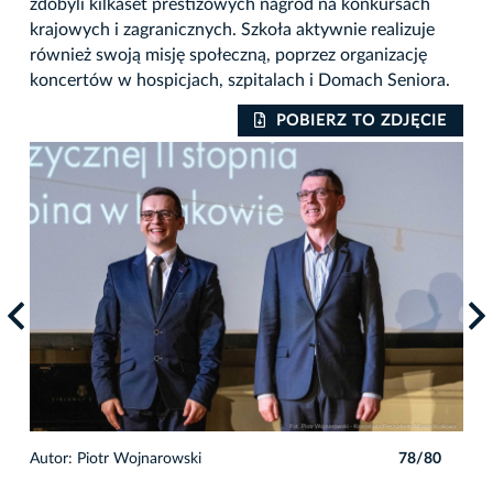
zdobyli kilkaset prestiżowych nagród na konkursach
krajowych i zagranicznych. Szkoła aktywnie realizuje
również swoją misję społeczną, poprzez organizację
koncertów w hospicjach, szpitalach i Domach Seniora.
IE
POBIERZ TO ZDJĘCIE
0
Autor: Piotr Wojnarowski
78/80
Auto