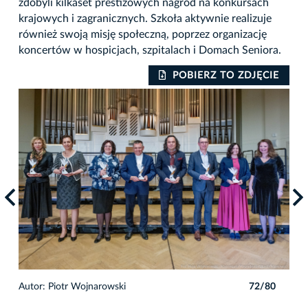
zdobyli kilkaset prestiżowych nagród na konkursach
krajowych i zagranicznych. Szkoła aktywnie realizuje
również swoją misję społeczną, poprzez organizację
koncertów w hospicjach, szpitalach i Domach Seniora.
IE
POBIERZ TO ZDJĘCIE
0
Autor: Piotr Wojnarowski
72/80
Auto