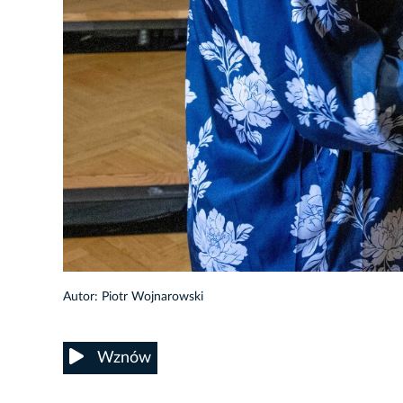
58/80
Autor: Piotr Wojnarowski
Wznów