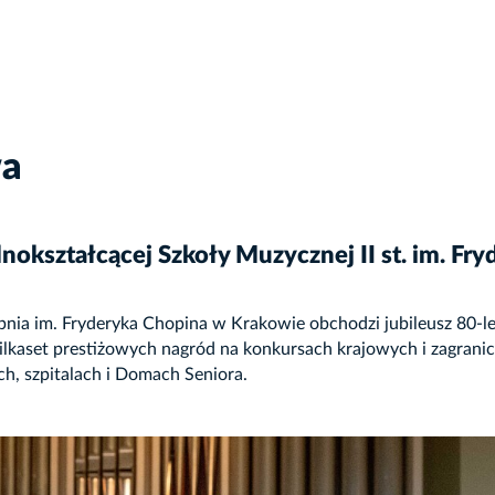
wa
nokształcącej Szkoły Muzycznej II st. im. Fr
a im. Fryderyka Chopina w Krakowie obchodzi jubileusz 80-lecia 
kilkaset prestiżowych nagród na konkursach krajowych i zagranic
h, szpitalach i Domach Seniora.