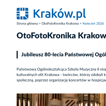
Strona główna
OtoFotoKronika Krakowa
Kwiecień 2026
OtoFotoKronika Krako
Jubileusz 80-lecia Państwowej Ogól
Państwowa Ogólnokształcąca Szkoła Muzyczna II stopni
kulturalnych elit Krakowa - twórców, którzy zdobyli 
społeczną, poprzez organizację koncertów w hospicjac
ZDJĘCIE