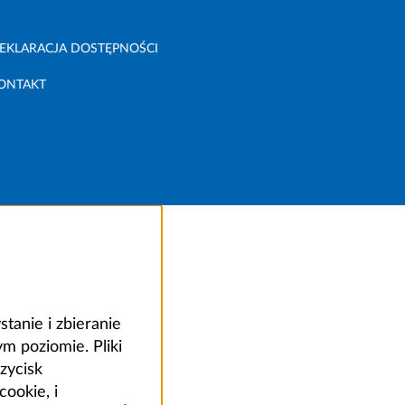
EKLARACJA DOSTĘPNOŚCI
ONTAKT
anie i zbieranie
 poziomie. Pliki
zycisk
ookie, i