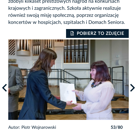
zdobyli kilkaset prestiżowych nagród na konkursach
krajowych i zagranicznych. Szkoła aktywnie realizuje
również swoją misję społeczną, poprzez organizację
koncertów w hospicjach, szpitalach i Domach Seniora.
IE
POBIERZ TO ZDJĘCIE
0
Autor: Piotr Wojnarowski
53/80
Auto