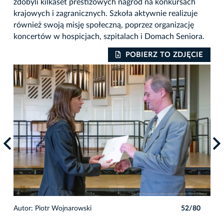
zdobyli kilkaset prestiżowych nagród na konkursach
krajowych i zagranicznych. Szkoła aktywnie realizuje
również swoją misję społeczną, poprzez organizację
koncertów w hospicjach, szpitalach i Domach Seniora.
IE
POBIERZ TO ZDJĘCIE
0
Autor: Piotr Wojnarowski
52/80
Auto