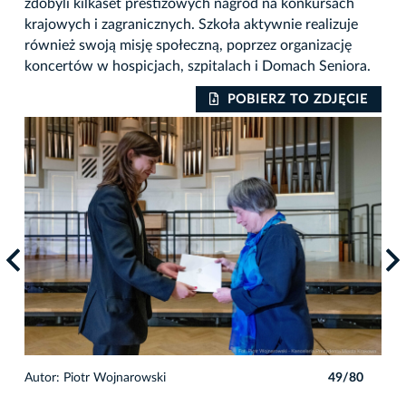
zdobyli kilkaset prestiżowych nagród na konkursach
krajowych i zagranicznych. Szkoła aktywnie realizuje
również swoją misję społeczną, poprzez organizację
koncertów w hospicjach, szpitalach i Domach Seniora.
IE
POBIERZ TO ZDJĘCIE
0
Autor: Piotr Wojnarowski
49/80
Auto