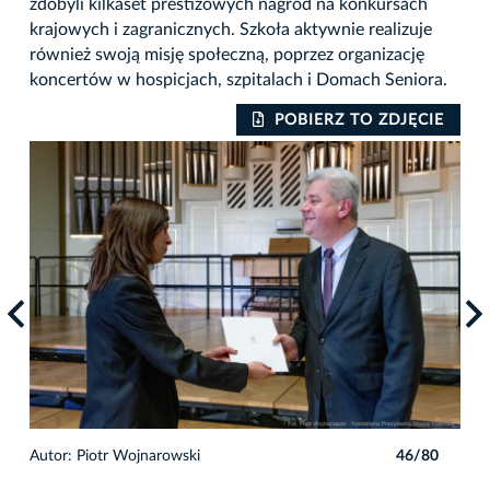
zdobyli kilkaset prestiżowych nagród na konkursach
krajowych i zagranicznych. Szkoła aktywnie realizuje
również swoją misję społeczną, poprzez organizację
koncertów w hospicjach, szpitalach i Domach Seniora.
IE
POBIERZ TO ZDJĘCIE
0
Autor: Piotr Wojnarowski
46/80
Auto