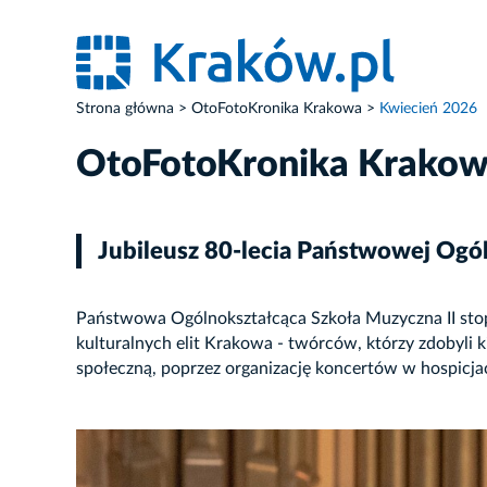
Strona główna
OtoFotoKronika Krakowa
Kwiecień 2026
OtoFotoKronika Krako
Jubileusz 80-lecia Państwowej Ogól
Państwowa Ogólnokształcąca Szkoła Muzyczna II stopni
kulturalnych elit Krakowa - twórców, którzy zdobyli 
społeczną, poprzez organizację koncertów w hospicjac
ZDJĘCIE