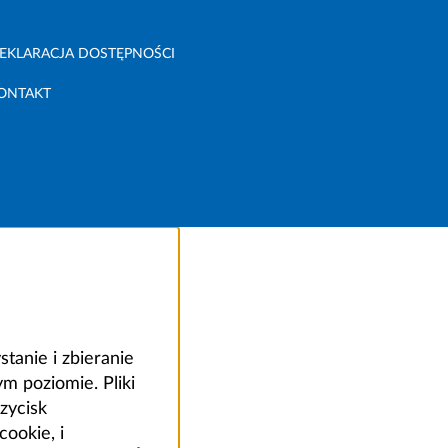
EKLARACJA DOSTĘPNOŚCI
ONTAKT
anie i zbieranie
 poziomie. Pliki
zycisk
ookie, i