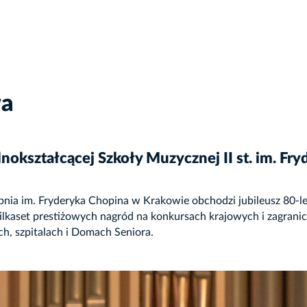
wa
nokształcącej Szkoły Muzycznej II st. im. Fr
a im. Fryderyka Chopina w Krakowie obchodzi jubileusz 80-lecia 
kilkaset prestiżowych nagród na konkursach krajowych i zagranic
h, szpitalach i Domach Seniora.