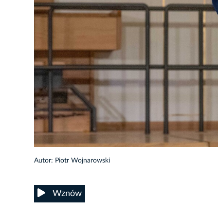
36/80
Autor: Piotr Wojnarowski
Wznów