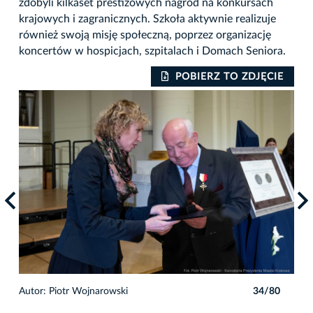
zdobyli kilkaset prestiżowych nagród na konkursach
krajowych i zagranicznych. Szkoła aktywnie realizuje
również swoją misję społeczną, poprzez organizację
koncertów w hospicjach, szpitalach i Domach Seniora.
IE
POBIERZ TO ZDJĘCIE
0
Autor: Piotr Wojnarowski
34/80
Auto