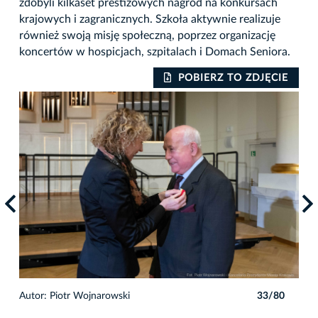
zdobyli kilkaset prestiżowych nagród na konkursach
krajowych i zagranicznych. Szkoła aktywnie realizuje
również swoją misję społeczną, poprzez organizację
koncertów w hospicjach, szpitalach i Domach Seniora.
IE
POBIERZ TO ZDJĘCIE
0
Autor: Piotr Wojnarowski
33/80
Auto