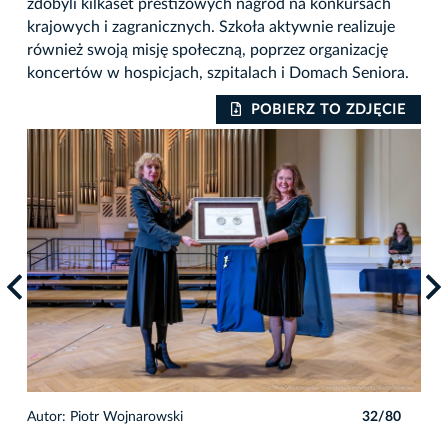
zdobyli kilkaset prestiżowych nagród na konkursach
krajowych i zagranicznych. Szkoła aktywnie realizuje
również swoją misję społeczną, poprzez organizację
koncertów w hospicjach, szpitalach i Domach Seniora.
IE
POBIERZ TO ZDJĘCIE
0
Autor: Piotr Wojnarowski
32/80
Auto