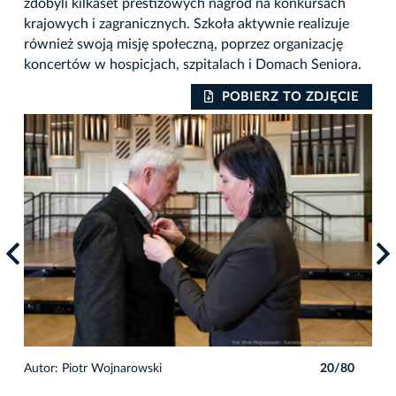
zdobyli kilkaset prestiżowych nagród na konkursach
krajowych i zagranicznych. Szkoła aktywnie realizuje
również swoją misję społeczną, poprzez organizację
koncertów w hospicjach, szpitalach i Domach Seniora.
IE
POBIERZ TO ZDJĘCIE
0
Autor: Piotr Wojnarowski
20/80
Auto