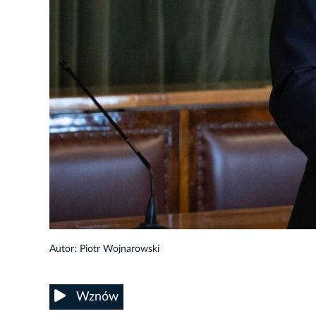
135/148
Autor: Piotr Wojnarowski
Wznów