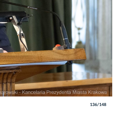
136/148
Autor: Pio