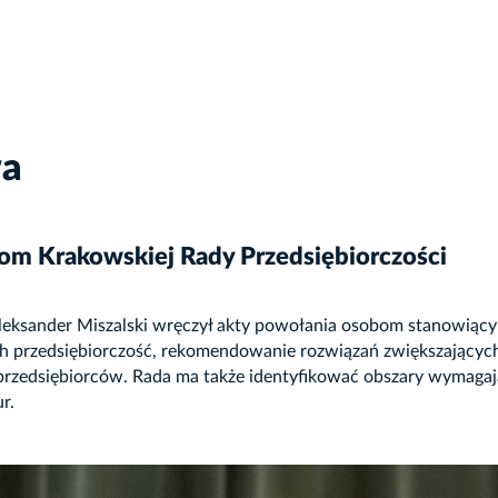
wa
om Krakowskiej Rady Przedsiębiorczości
leksander Miszalski wręczył akty powołania osobom stanowiący
ch przedsiębiorczość, rekomendowanie rozwiązań zwiększających
rzedsiębiorców. Rada ma także identyfikować obszary wymagają
r.