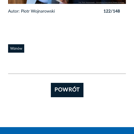
8
Autor: Piotr Wojnarowski
122/148
Auto
Wznów
POWRÓT