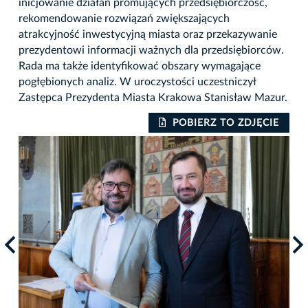
inicjowanie działań promujących przedsiębiorczość,
rekomendowanie rozwiązań zwiększających
atrakcyjność inwestycyjną miasta oraz przekazywanie
prezydentowi informacji ważnych dla przedsiębiorców.
Rada ma także identyfikować obszary wymagające
pogłębionych analiz. W uroczystości uczestniczył
Zastępca Prezydenta Miasta Krakowa Stanisław Mazur.
IE
POBIERZ TO ZDJĘCIE