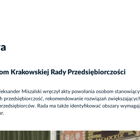
wa
om Krakowskiej Rady Przedsiębiorczości
leksander Miszalski wręczył akty powołania osobom stanowiący
ch przedsiębiorczość, rekomendowanie rozwiązań zwiększających
rzedsiębiorców. Rada ma także identyfikować obszary wymagają
r.