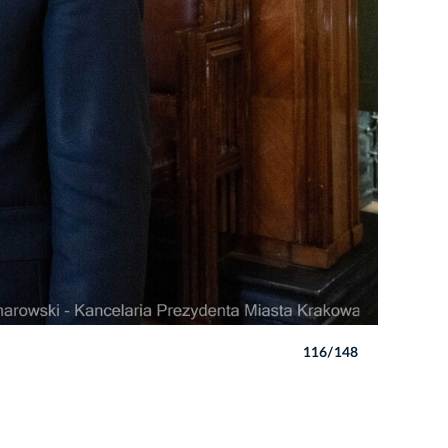
116/148
Autor: Pio