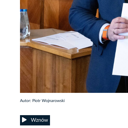
115/148
Autor: Piotr Wojnarowski
Wznów