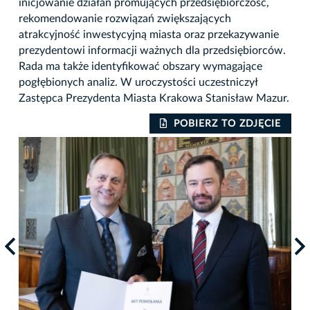
inicjowanie działań promujących przedsiębiorczość,
rekomendowanie rozwiązań zwiększających
atrakcyjność inwestycyjną miasta oraz przekazywanie
prezydentowi informacji ważnych dla przedsiębiorców.
Rada ma także identyfikować obszary wymagające
pogłębionych analiz. W uroczystości uczestniczył
Zastępca Prezydenta Miasta Krakowa Stanisław Mazur.
IE
POBIERZ TO ZDJĘCIE