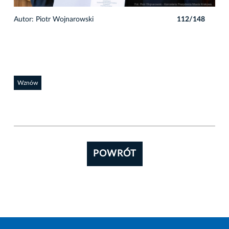
8
Autor: Piotr Wojnarowski
112/148
Auto
Wznów
POWRÓT