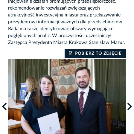
inicjowanie działań promujących przedsiębiorczość,
rekomendowanie rozwiązań zwiększających
atrakcyjność inwestycyjną miasta oraz przekazywanie
prezydentowi informacji ważnych dla przedsiębiorców.
Rada ma także identyfikować obszary wymagające
pogłębionych analiz. W uroczystości uczestniczył
Zastępca Prezydenta Miasta Krakowa Stanisław Mazur.
IE
POBIERZ TO ZDJĘCIE