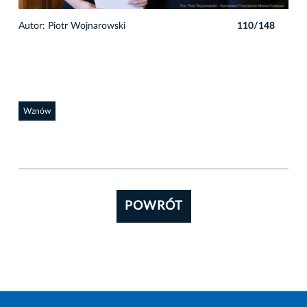
8
Autor: Piotr Wojnarowski
110/148
Auto
Wznów
POWRÓT