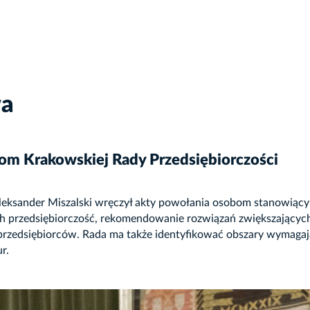
wa
om Krakowskiej Rady Przedsiębiorczości
leksander Miszalski wręczył akty powołania osobom stanowiący
ch przedsiębiorczość, rekomendowanie rozwiązań zwiększających
rzedsiębiorców. Rada ma także identyfikować obszary wymagają
r.