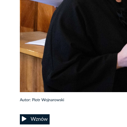
93/148
Autor: Piotr Wojnarowski
Wznów