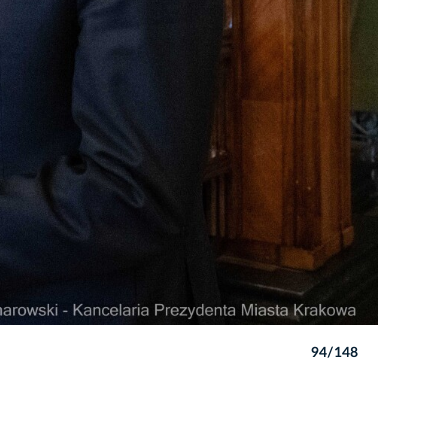
94/148
Autor: Pio