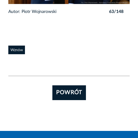
8
Autor: Piotr Wojnarowski
63/148
Auto
Wznów
POWRÓT