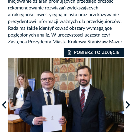
inicjowanie działań promujących przedsiębiorczość,
rekomendowanie rozwiązań zwiększających
atrakcyjność inwestycyjną miasta oraz przekazywanie
prezydentowi informacji ważnych dla przedsiębiorców.
Rada ma także identyfikować obszary wymagające
pogłębionych analiz. W uroczystości uczestniczył
Zastępca Prezydenta Miasta Krakowa Stanisław Mazur.
IE
POBIERZ TO ZDJĘCIE