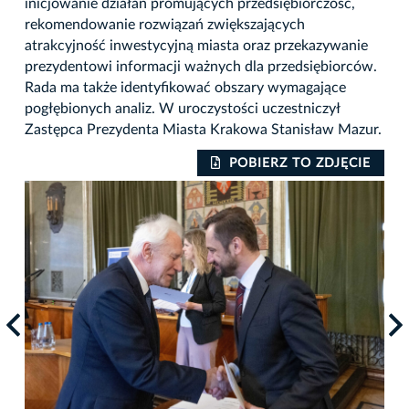
inicjowanie działań promujących przedsiębiorczość,
rekomendowanie rozwiązań zwiększających
atrakcyjność inwestycyjną miasta oraz przekazywanie
prezydentowi informacji ważnych dla przedsiębiorców.
Rada ma także identyfikować obszary wymagające
pogłębionych analiz. W uroczystości uczestniczył
Zastępca Prezydenta Miasta Krakowa Stanisław Mazur.
IE
POBIERZ TO ZDJĘCIE