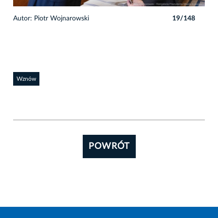
8
Autor: Piotr Wojnarowski
19/148
Auto
Wznów
POWRÓT