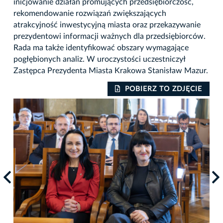
inicjowanie działań promujących przedsiębiorczość,
rekomendowanie rozwiązań zwiększających
atrakcyjność inwestycyjną miasta oraz przekazywanie
prezydentowi informacji ważnych dla przedsiębiorców.
Rada ma także identyfikować obszary wymagające
pogłębionych analiz. W uroczystości uczestniczył
Zastępca Prezydenta Miasta Krakowa Stanisław Mazur.
IE
POBIERZ TO ZDJĘCIE