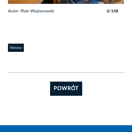
8
Autor: Piotr Wojnarowski
6/148
Auto
Wznów
POWRÓT