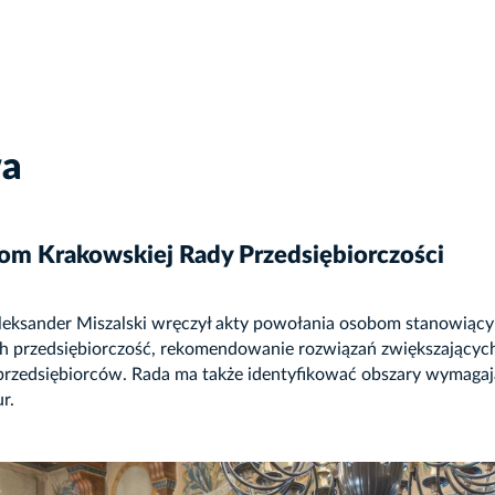
wa
om Krakowskiej Rady Przedsiębiorczości
leksander Miszalski wręczył akty powołania osobom stanowiący
ch przedsiębiorczość, rekomendowanie rozwiązań zwiększających
rzedsiębiorców. Rada ma także identyfikować obszary wymagają
r.