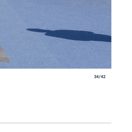
34/42
Autor: B. 