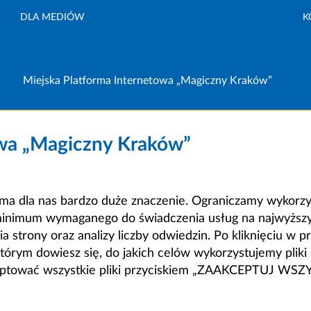
DLA MEDIÓW
K
Miejska Platforma Internetowa „Magiczny Kraków”
owa „Magiczny Kraków”
a dla nas bardzo duże znaczenie. Ograniczamy wykorzyst
minimum wymaganego do świadczenia usług na najwyższym
strony oraz analizy liczby odwiedzin. Po kliknięciu w pr
m dowiesz się, do jakich celów wykorzystujemy pliki c
ceptować wszystkie pliki przyciskiem „ZAAKCEPTUJ WS