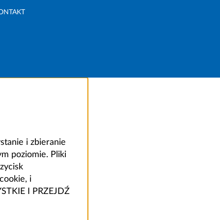
ONTAKT
anie i zbieranie
 poziomie. Pliki
zycisk
ookie, i
ZYSTKIE I PRZEJDŹ