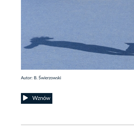
33/42
Autor: B. Świerzowski
Wznów