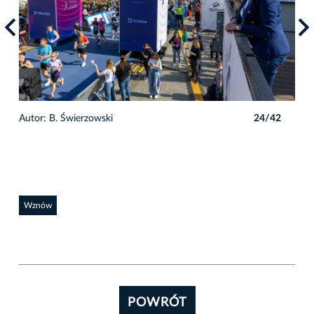
2
Autor: B. Świerzowski
24/42
Auto
Wznów
POWRÓT