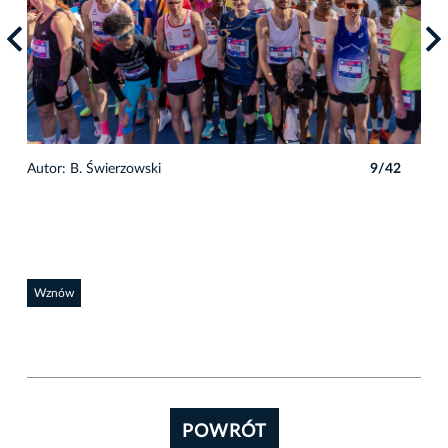
2
Autor: B. Świerzowski
9/42
Auto
Wznów
POWRÓT