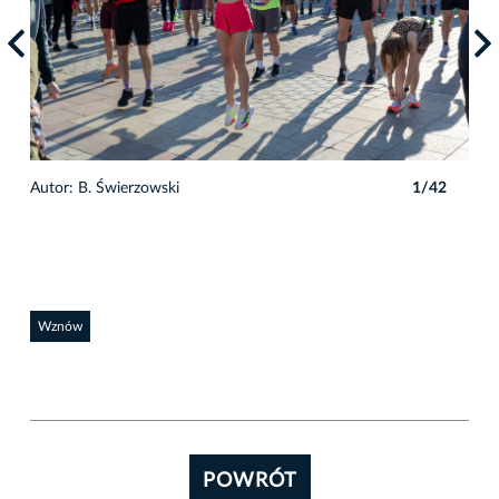
Autor: B. Świerzowski
1/42
Auto
Wznów
POWRÓT