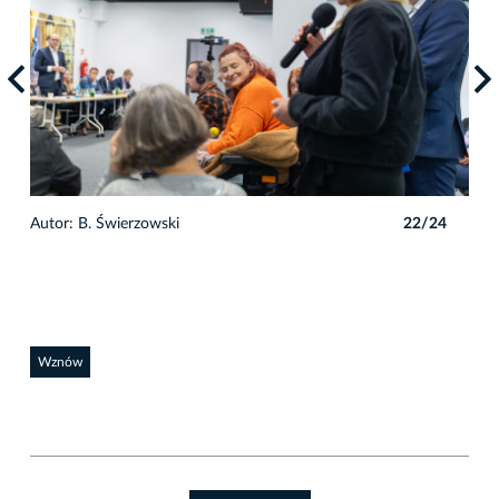
4
Autor: B. Świerzowski
22/24
Auto
Wznów