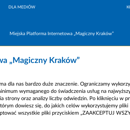
DLA MEDIÓW
K
Miejska Platforma Internetowa „Magiczny Kraków”
owa „Magiczny Kraków”
a dla nas bardzo duże znaczenie. Ograniczamy wykorzyst
minimum wymaganego do świadczenia usług na najwyższym
strony oraz analizy liczby odwiedzin. Po kliknięciu w pr
m dowiesz się, do jakich celów wykorzystujemy pliki c
ceptować wszystkie pliki przyciskiem „ZAAKCEPTUJ WS