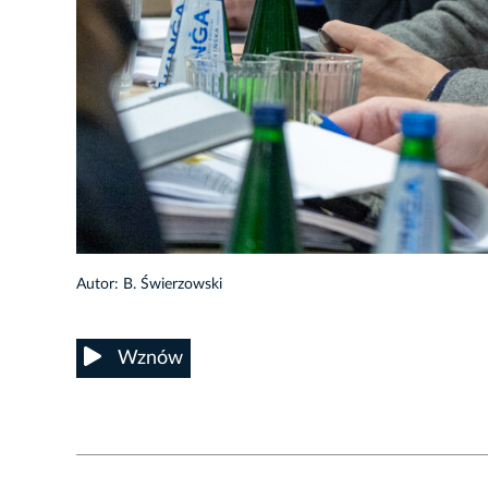
5/24
Autor: B. Świerzowski
Wznów