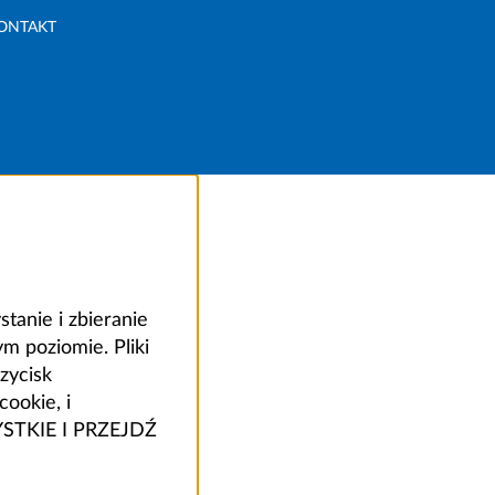
ONTAKT
anie i zbieranie
 poziomie. Pliki
zycisk
ookie, i
ZYSTKIE I PRZEJDŹ