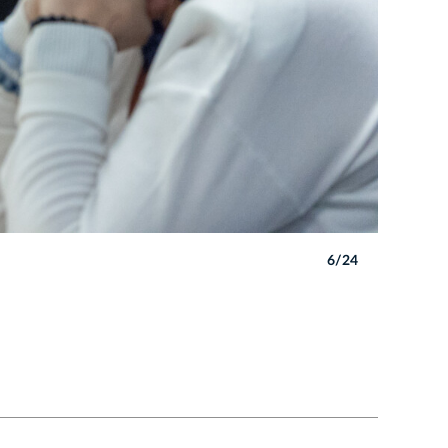
6/24
Autor: B. 