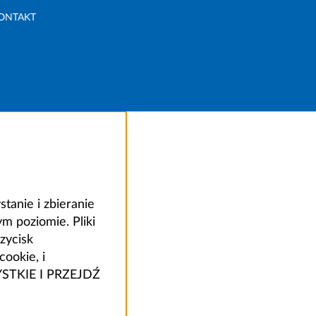
ONTAKT
anie i zbieranie
 poziomie. Pliki
zycisk
ookie, i
ZYSTKIE I PRZEJDŹ