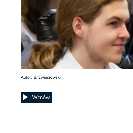
5/16
Autor: B. Świerzowski
Wznów