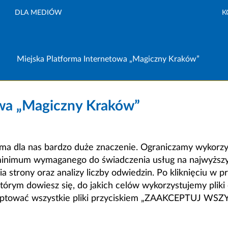
DLA MEDIÓW
K
Miejska Platforma Internetowa „Magiczny Kraków”
owa „Magiczny Kraków”
a dla nas bardzo duże znaczenie. Ograniczamy wykorzyst
minimum wymaganego do świadczenia usług na najwyższym
strony oraz analizy liczby odwiedzin. Po kliknięciu w pr
m dowiesz się, do jakich celów wykorzystujemy pliki c
ceptować wszystkie pliki przyciskiem „ZAAKCEPTUJ WS