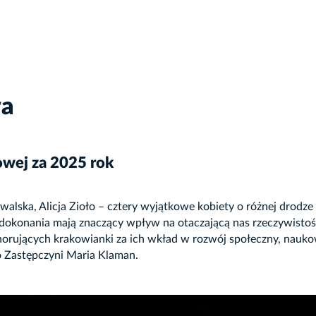
wa
owej za 2025 rok
lska, Alicja Zioło – cztery wyjątkowe kobiety o różnej drodze
 dokonania mają znaczący wpływ na otaczającą nas rzeczywistość
orujących krakowianki za ich wkład w rozwój społeczny, naukow
o Zastępczyni Maria Klaman.