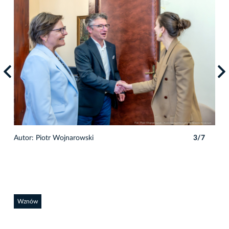
7
Autor: Piotr Wojnarowski
3/7
Auto
Wznów