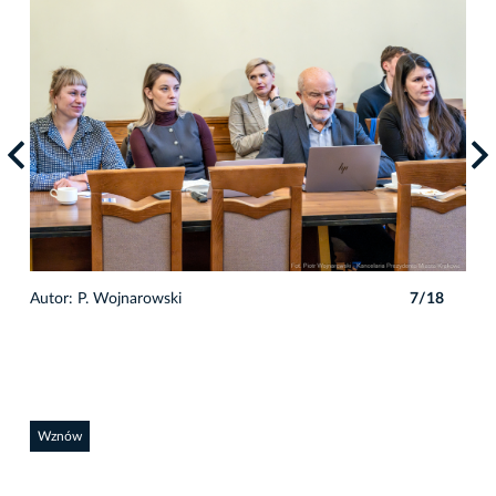
8
Autor: P. Wojnarowski
7/18
Auto
Wznów