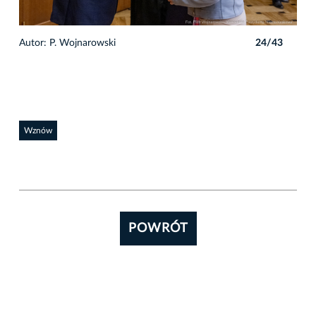
3
Autor: P. Wojnarowski
24/43
Auto
Wznów
POWRÓT