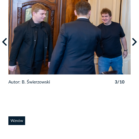
0
Autor: B. Świerzowski
3/10
Auto
Wznów