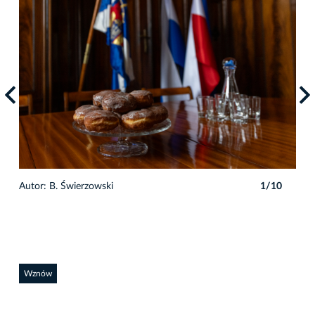
Autor: B. Świerzowski
1/10
Auto
Wznów