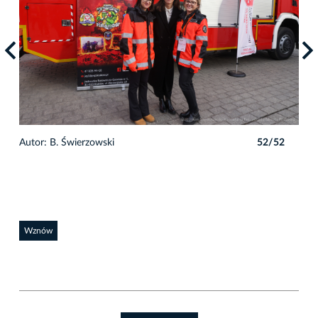
2
Autor: B. Świerzowski
52/52
Auto
Wznów